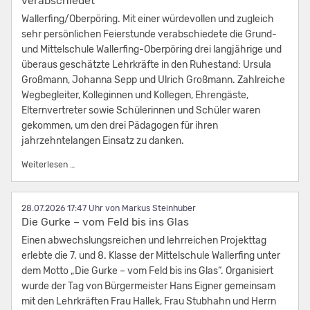
verabschiedet
Wallerfing/Oberpöring. Mit einer würdevollen und zugleich
sehr persönlichen Feierstunde verabschiedete die Grund-
und Mittelschule Wallerfing-Oberpöring drei langjährige und
überaus geschätzte Lehrkräfte in den Ruhestand: Ursula
Großmann, Johanna Sepp und Ulrich Großmann. Zahlreiche
Wegbegleiter, Kolleginnen und Kollegen, Ehrengäste,
Elternvertreter sowie Schülerinnen und Schüler waren
gekommen, um den drei Pädagogen für ihren
jahrzehntelangen Einsatz zu danken.
Drei prägende Persönlichkeiten der Schulfamilie verabschi
Weiterlesen …
28.07.2026 17:47
von Markus Steinhuber
Die Gurke – vom Feld bis ins Glas
Einen abwechslungsreichen und lehrreichen Projekttag
erlebte die 7. und 8. Klasse der Mittelschule Wallerfing unter
dem Motto „Die Gurke – vom Feld bis ins Glas“. Organisiert
wurde der Tag von Bürgermeister Hans Eigner gemeinsam
mit den Lehrkräften Frau Hallek, Frau Stubhahn und Herrn