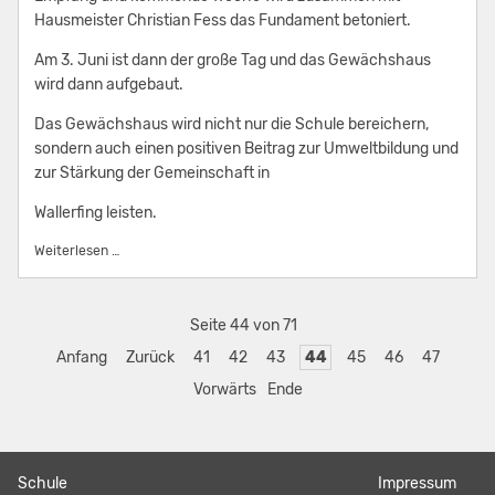
Hausmeister Christian Fess das Fundament betoniert.
Am 3. Juni ist dann der große Tag und das Gewächshaus
wird dann aufgebaut.
Das Gewächshaus wird nicht nur die Schule bereichern,
sondern auch einen positiven Beitrag zur Umweltbildung und
zur Stärkung der Gemeinschaft in
Wallerfing leisten.
"Grüne Zukunft: Mittelschüler aus Wallerfing bauen Gewäc
Weiterlesen …
Seite 44 von 71
Anfang
Zurück
41
42
43
44
45
46
47
Vorwärts
Ende
Navigation
Schule
Navigation
Impressum