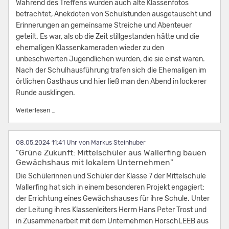
Während des Treffens wurden auch alte Klassenfotos
betrachtet, Anekdoten von Schulstunden ausgetauscht und
Erinnerungen an gemeinsame Streiche und Abenteuer
geteilt. Es war, als ob die Zeit stillgestanden hätte und die
ehemaligen Klassenkameraden wieder zu den
unbeschwerten Jugendlichen wurden, die sie einst waren.
Nach der Schulhausführung trafen sich die Ehemaligen im
örtlichen Gasthaus und hier ließ man den Abend in lockerer
Runde ausklingen.
Zeitreise der Erinnerungen: 25 Jahre nach der Schulzeit an 
Weiterlesen …
08.05.2024 11:41
von Markus Steinhuber
"Grüne Zukunft: Mittelschüler aus Wallerfing bauen
Gewächshaus mit lokalem Unternehmen"
Die Schülerinnen und Schüler der Klasse 7 der Mittelschule
Wallerfing hat sich in einem besonderen Projekt engagiert:
der Errichtung eines Gewächshauses für ihre Schule. Unter
der Leitung ihres Klassenleiters Herrn Hans Peter Trost und
in Zusammenarbeit mit dem Unternehmen HorschLEEB aus