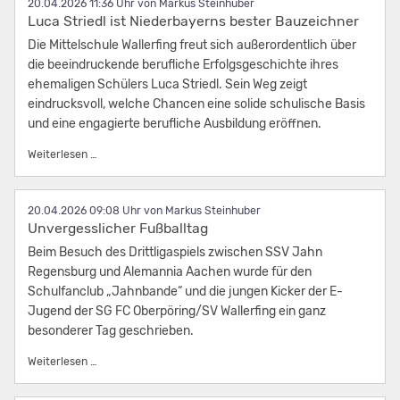
20.04.2026 11:36
von Markus Steinhuber
Luca Striedl ist Niederbayerns bester Bauzeichner
Die Mittelschule Wallerfing freut sich außerordentlich über
die beeindruckende berufliche Erfolgsgeschichte ihres
ehemaligen Schülers Luca Striedl. Sein Weg zeigt
eindrucksvoll, welche Chancen eine solide schulische Basis
und eine engagierte berufliche Ausbildung eröffnen.
Luca Striedl ist Niederbayerns bester Bauzeichner
Weiterlesen …
20.04.2026 09:08
von Markus Steinhuber
Unvergesslicher Fußballtag
Beim Besuch des Drittligaspiels zwischen SSV Jahn
Regensburg und Alemannia Aachen wurde für den
Schulfanclub „Jahnbande“ und die jungen Kicker der E-
Jugend der SG FC Oberpöring/SV Wallerfing ein ganz
besonderer Tag geschrieben.
Unvergesslicher Fußballtag
Weiterlesen …