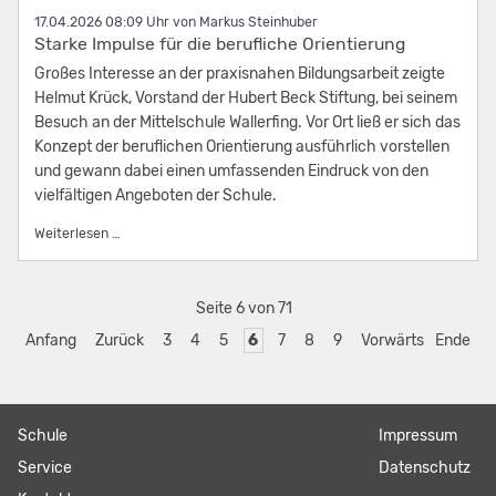
17.04.2026 08:09
von Markus Steinhuber
Starke Impulse für die berufliche Orientierung
Großes Interesse an der praxisnahen Bildungsarbeit zeigte
Helmut Krück, Vorstand der Hubert Beck Stiftung, bei seinem
Besuch an der Mittelschule Wallerfing. Vor Ort ließ er sich das
Konzept der beruflichen Orientierung ausführlich vorstellen
und gewann dabei einen umfassenden Eindruck von den
vielfältigen Angeboten der Schule.
Starke Impulse für die berufliche Orientierung
Weiterlesen …
Seite 6 von 71
Anfang
Zurück
3
4
5
6
7
8
9
Vorwärts
Ende
Navigation
Schule
Navigation
Impressum
überspringen
überspringen
Service
Datenschutz