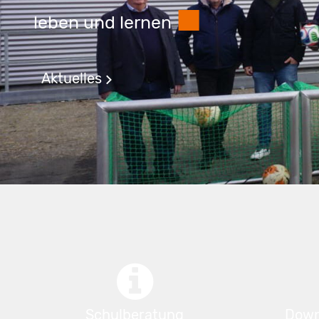
■
leben und lernen
Aktuelles
Schulberatung
Down