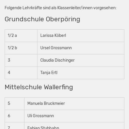
Folgende Lehrkräfte sind als Klassenleiter/innen vorgesehen:
Grundschule Oberpöring
1/2 a
Larissa Köberl
1/2 b
Ursel Grossmann
3
Claudia Dischinger
4
Tanja Ertl
Mittelschule Wallerfing
5
Manuela Bruckmeier
6
Uli Grossmann
7
Fabian Stubhahn