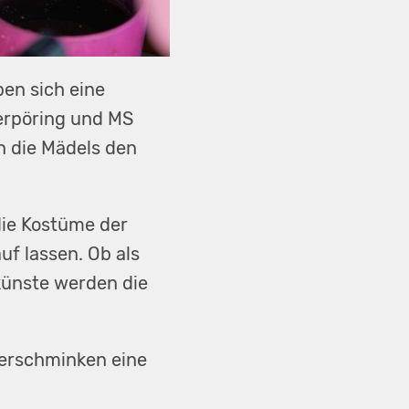
ben sich eine
erpöring und MS
n die Mädels den
die Kostüme der
uf lassen. Ob als
künste werden die
derschminken eine