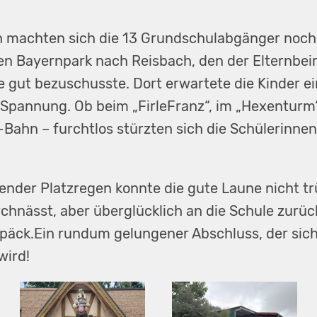
 machten sich die 13 Grundschulabgänger noch 
en Bayernpark nach Reisbach, den der Elternbei
gut bezuschusste. Dort erwartete die Kinder ei
 Spannung. Ob beim „FirleFranz“, im „Hexenturm“
Bahn – furchtlos stürzten sich die Schülerinnen
nder Platzregen konnte die gute Laune nicht t
rchnässt, aber überglücklich an die Schule zurück
äck.Ein rundum gelungener Abschluss, der sich
wird!