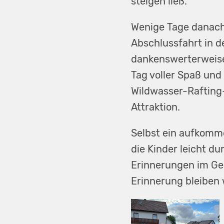
steigen ließ.
Wenige Tage danach
Abschlussfahrt in d
dankenswerterweise 
Tag voller Spaß und
Wildwasser-Rafting-
Attraktion.
Selbst ein aufkomme
die Kinder leicht du
Erinnerungen im Gep
Erinnerung bleiben 