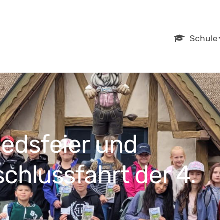
Navigation
Schule
überspring
edsfeier und
chlussfahrt der 4.