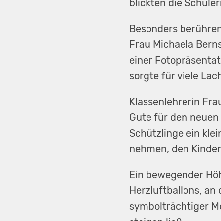
blickten die Schüle
Besonders berührend
Frau Michaela Berns
einer Fotopräsenta
sorgte für viele La
Klassenlehrerin Fra
Gute für den neuen 
Schützlinge ein klei
nehmen, den Kinder
Ein bewegender Höh
Herzluftballons, an 
symbolträchtiger M