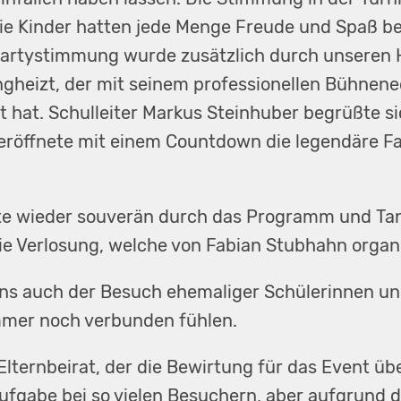
e Kinder hatten jede Menge Freude und Spaß be
Partystimmung wurde zusätzlich durch unseren 
gheizt, der mit seinem professionellen Bühnen
hat. Schulleiter Markus Steinhuber begrüßte sic
 eröffnete mit einem Countdown die legendäre F
te wieder souverän durch das Programm und Tanj
ie Verlosung, welche von Fabian Stubhahn organi
uns auch der Besuch ehemaliger Schülerinnen und
mmer noch verbunden fühlen.
Elternbeirat, der die Bewirtung für das Event ü
ufgabe bei so vielen Besuchern, aber aufgrund d