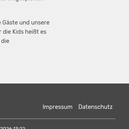
ie Gäste und unsere
die Kids heißt es
 die
Navigation
Impressum
Datenschutz
überspringen
.2026 13:22