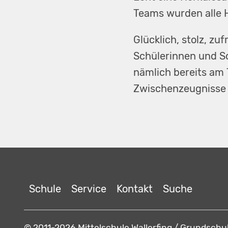
Teams wurden alle 
Glücklich, stolz, zu
Schülerinnen und Sc
nämlich bereits am T
Zwischenzeugnisse 
Navigation
Schule
Service
Kontakt
Suche
überspringen
© 2011-2026 Mittelschule Wallerfing / Grundschul