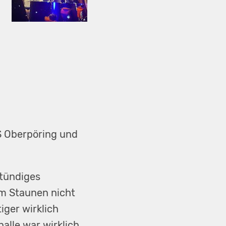
S Oberpöring und
stündiges
m Staunen nicht
iger wirklich
alle war wirklich