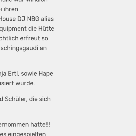
i ihren
House DJ NBG alias
equipment die Hütte
htlich erfreut so
aschingsgaudi an
a Ertl, sowie Hape
siert wurde.
 Schüler, die sich
bernommen hatte!!!
es eingespielten