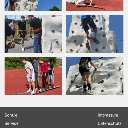
Navigation
Schule
Navigation
Impressum
überspringen
überspringen
Service
Datenschutz