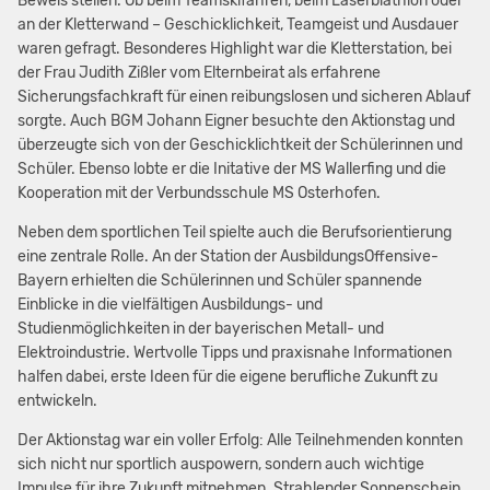
Beweis stellen. Ob beim Teamskifahren, beim Laserbiathlon oder
an der Kletterwand – Geschicklichkeit, Teamgeist und Ausdauer
waren gefragt. Besonderes Highlight war die Kletterstation, bei
der Frau Judith Zißler vom Elternbeirat als erfahrene
Sicherungsfachkraft für einen reibungslosen und sicheren Ablauf
sorgte. Auch BGM Johann Eigner besuchte den Aktionstag und
überzeugte sich von der Geschicklichtkeit der Schülerinnen und
Schüler. Ebenso lobte er die Initative der MS Wallerfing und die
Kooperation mit der Verbundsschule MS Osterhofen.
Neben dem sportlichen Teil spielte auch die Berufsorientierung
eine zentrale Rolle. An der Station der AusbildungsOffensive-
Bayern erhielten die Schülerinnen und Schüler spannende
Einblicke in die vielfältigen Ausbildungs- und
Studienmöglichkeiten in der bayerischen Metall- und
Elektroindustrie. Wertvolle Tipps und praxisnahe Informationen
halfen dabei, erste Ideen für die eigene berufliche Zukunft zu
entwickeln.
Der Aktionstag war ein voller Erfolg: Alle Teilnehmenden konnten
sich nicht nur sportlich auspowern, sondern auch wichtige
Impulse für ihre Zukunft mitnehmen. Strahlender Sonnenschein