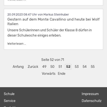
20.09.2023 08:47
von Markus Steinhuber
Gestern auf dem Monte Cavallino und heute bei Wolf
Italien
Unsere Schülerinnen und Schüler der Klasse 8 dürfen in
dieser Schulwoche einiges erleben.
Gestern auf dem Monte Cavallino und heute bei Wolf Italien
Weiterlesen …
Seite 52 von 71
Anfang
Zurück
49
50
51
52
53
54
55
Vorwärts
Ende
Navigation
Schule
Navigation
Impressum
überspringen
überspringen
Service
Datenschutz