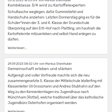
03.10.2023 18:03
von Markus Steinhuber
Kombiklasse 3/4 wird zu Kartoffelexperten
Schultasche weglegen, dafür Gummistiefel und
Handschuhe anziehen: Letzten Donnerstag ging es für die
Schüler*innen der 3. und 4. Klasse der Grundschule
Oberpöring auf den Ertl-Hof nach Plattling, um hautnah die
Kartoffelernte mitzuerleben und selbst Hand anlegen zu
dürfen.
Kombiklasse 3/4 wird zu Kartoffelexperten
Weiterlesen …
29.09.2023 08:02
von Markus Steinhuber
Gemeinschaft erleben und stärken
Aufgeregt und voller Vorfreude machte sich die neu
zusammengesetzte 5. Klasse der Mittelschule Wallerfing mit
Klassenleiter Uli Grossmann und Andrea Stubhahn auf den
Weg zu den Kennenlerntagen ins Jugendhaus nach
Münchham (Rottal), welche traditionell über das katholische
Jugendbüro Osterhofen organisiert werden.
Gemeinschaft erleben und stärken
Weiterlesen …